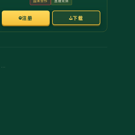
参与到多种丰富的娱乐项目中，感受到中秋节的浓厚