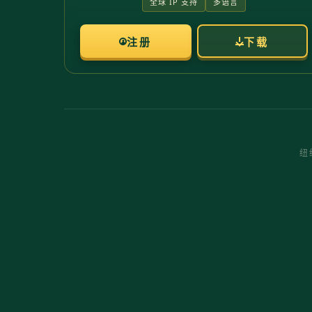
丰富多彩的活动安排
除了电竞比赛，珍珠泉中秋游园活动还将包括各类
氛围。