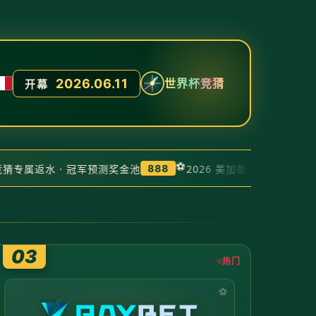
马上联系
竞技宝官网
精彩亮相