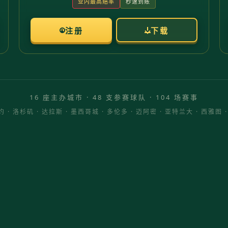
版本的推出无疑是游戏圈内的一大盛事。此次更新以暮蝶与黑梦的
点
制。暮蝶作为游戏中的神秘角色，拥有独特的技能组合，而黑梦则