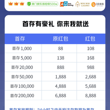
技术，迅速崛起于电竞圈。战队成员不仅拥有丰富的比赛经
验，还具备极强的心理素质，这为他们在国际大赛中脱颖而出
奠定了基础。
电竞世界杯的激烈竞争
电竞世界杯作为全球最高水平的电竞赛事之一，汇聚了来自世
界各地的顶尖战队。在这样激烈的竞争中，华漕战队能够取得
双冠，充分展示了他们的实力和团队精神。这一成就不仅提升