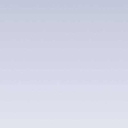
Name
*
Email
*
Website
Save my name, email, and website in this browser for
the next time I comment.