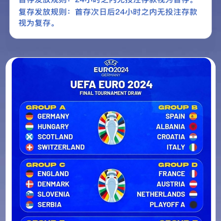
了战队的知名度，也进一步推动了中国电竞的发展。
未来展望与挑战
尽管华漕战队在电竞世界杯中取得了双冠，但未来的挑战依然
严峻。随着全球电竞行业的快速发展，新的对手层出不穷，战
队需要不断调整战略，提升自身实力，以应对更高水平的竞
争。同时，战队也希望能够吸引更多的年轻玩家加入，共同推
动中国电竞的蓬勃发展。