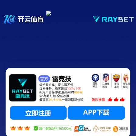
Skip
to
content
华漕战队创下电竞世界杯双冠
辉煌历史
公司首页
华漕战队创下电竞世界杯双冠辉煌历史