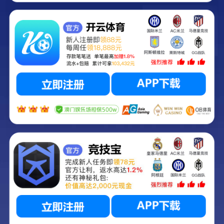
2025-11-18 10:12:39
/asset/images/17634607596140.jpg
在刚刚结束的电竞世界杯上，华漕战队以惊人的表现夺得双
冠，创造了历史。这不仅是战队的荣耀，也是中国电竞行业的
里程碑。随着电竞的迅速发展，越来越多的年轻人开始关注这
一新兴领域，而华漕战队的成功则成为了许多年轻玩家的榜
样。
华漕战队的崛起
华漕战队成立于数年前，凭借着出色的团队协作和卓越的个人