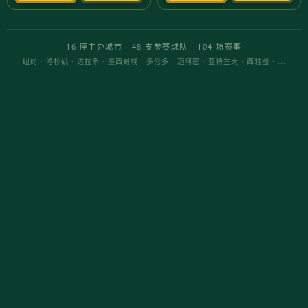
赛程概览
根据最新消息，赛程将于9月12日正式开启，首场比赛由CN联
赛的PRX战队对阵XLG战队。作为赛季的开场大战，双方都将展
现出最佳的状态，争取一个良好的开局。
PRX战队的实力分析
PRX战队在过去的比赛中表现出色，以其灵活的战术和团队合
作能力著称。队员们的个人技术也令人瞩目，尤其是在关键时
刻的决策能力，使他们在比赛中屡次逆转局势。面对XLG，PRX