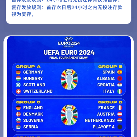
全球总决赛的魅力所在
英雄联盟全球总决赛是每年最重要的电子竞技赛事之一，汇聚
了来自世界各地的顶尖战队。赛事不仅展示了高水平的比赛，
还促进了全球电竞文化的交流与发展。在2025年的比赛中，粉
丝们将有机会亲眼目睹英雄联盟职业战队的精彩对决，感受电
竞的魅力。