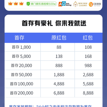
2025-12-08 16:05:30
/asset/images/17652099304250.pn
2025英雄联盟全球总决赛即将开启，这一备受期待的电竞盛
事，不仅会在全球范围内吸引数以百万计的观众，还将在多家
影院进行同步直播，为粉丝们提供了绝佳的观看体验。