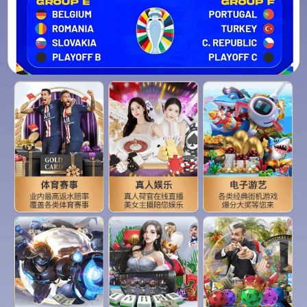
电竞的未来
随着全球电竞产业的迅速发展，越来越多的城市开始重视和投
入到电竞赛事的承办中。广州作为此次赛事的举办城市，将有
机会吸引更多的国际赛事落地，进一步推动本地电竞产业的发
展。
总结
全球电竞总决赛在广州的成功举办，不仅为电竞爱好者带来了
精彩的比赛，也为未来的电竞发展指明了方向。TS战队的夺冠
故事将激励更多年轻选手追寻自己的电竞梦想。期待未来广州
能继续成为全球电竞的重要城市。