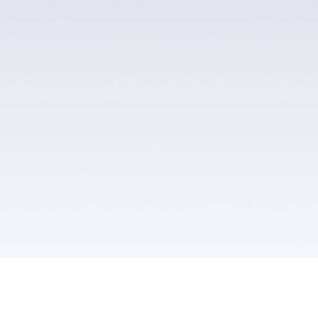
订阅以获取最新的新闻资讯
加入竞技宝(JJB)，随时参与CSGO等电竞赛事竞猜，享受注册