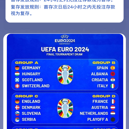
TS战队的辉煌表现
在此次全球电竞总决赛中，TS战队凭借精湛的技术和团队合
作，成功捧起了冠军奖杯。这不仅是TS战队的胜利，也是对中
国电竞实力的一次有力证明。比赛中，TS战队展现出的战术灵
活性和临场应变能力，令对手望尘莫及。