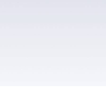
Save my name, email, and website in this browser for
the next time I comment.
订阅以获取最新的新闻资讯