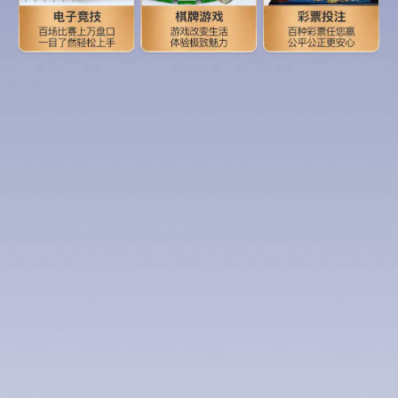
Share
上一篇
下一篇
Leave A Reply
Your email address will not be published.
Required fields
are marked
*