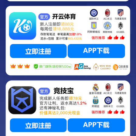
2026-01-02 17:15:27
/asset/images/17673741276340.jpg
2025年LPL年度总冠军赛落下帷幕，BLG战队凭借出色的表现
以3:2战胜TES，成功夺得年度总冠军。这一场比赛不仅是对两
队实力的考验，也是对整个英雄联盟电竞生态的深刻影响。