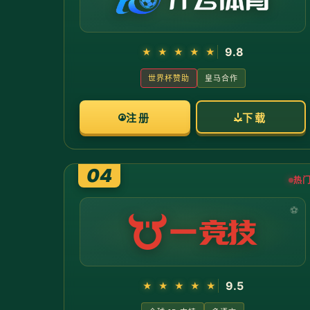
2025-10-18 17:29:07
/asset/images/176080