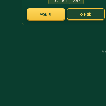
近年来，电竞产业的蓬勃发展吸引了大量投资，电
了前所未有的机会。