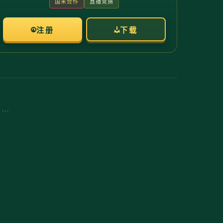
不仅为玩家提供了丰富的娱乐体验，也为投资者带来