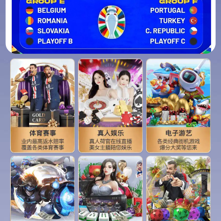
更多年轻人追求梦想的榜样。
未来的展望
随着电竞行业的迅速发展，成都高新区的电竞战队也在不断向
更高的目标迈进。他们计划参加更多的国际赛事，以提升自身
实力，并为成都的电竞文化贡献更多力量。未来，期待他们在
国际舞台上带来更多精彩的表现。