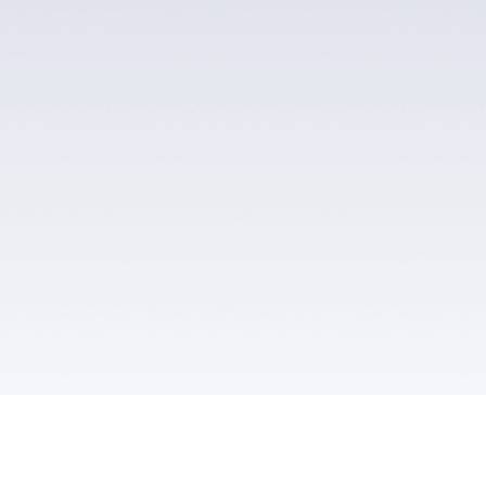
订阅以获取最新的新闻资讯
加入竞技宝(JJB)，随时参与CSGO等电竞赛事竞猜，享受注册