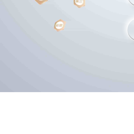
2026-07-03 05:41:44
/asset/images/178305
在最新的国际新闻中，美海军陆战队在巴基斯坦的
全局势产生深远的影响。