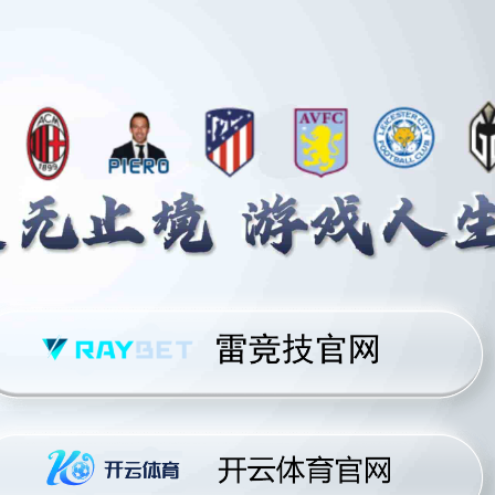
公司首页
知道竞技宝官网
服务类型
实战经验
热点观察
接洽
队对巴基斯坦抗议者开火
公司首页
美海军陆战队对巴基斯坦抗议者开火引发国际关注