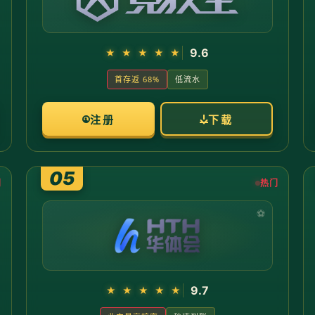
91193750.jpg