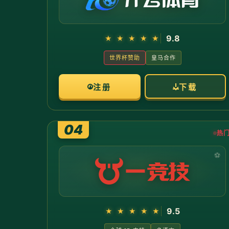
2026-07-08 02:51:59
/asset/images/178347