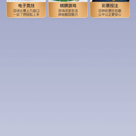
Share
上一篇
下一篇
Leave A Reply
Your email address will not be published.
Required fields
are marked
*
Comment
*