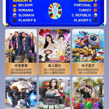
未来展望
随着小组赛的深入，BLG战队必须迅速调整心态，找出问题所
在，以便在接下来的比赛中重新崛起。而对于100T来说，持续
保持状态和团队配合将是他们继续前进的关键。
总结
这场意外的失利为BLG敲响了警钟，也让我们看到了100T战队
的潜力。未来的比赛中，期待两支战队能带来更精彩的表现。