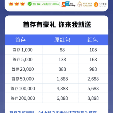
比赛一开始，BLG战队就试图通过快速推进来占据优势，然而
100T战队的防守异常稳固。特别是在中期的团战中，100T凭借
出色的配合和战术执行，逐渐扭转了局势，最终以较为明显的
优势战胜了BLG。
BLG的表现分析
BLG战队在这场比赛中的表现令人失望，尤其是在关键时刻的决
策失误，导致了他们的劣势。许多粉丝对BLG的战术选择和选手