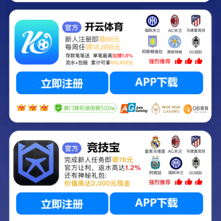
2025-10-19 08:12:01
/asset/images/17608615214880.jpg
赛事回顾
在2023年英雄联盟S15小组赛的第一轮中，LPL一号种子BLG战
队面临了来自北美的100T战队的挑战。这场比赛不仅让人紧张
刺激，也让许多电竞迷感到意外，因为BLG战队在赛前被视为夺
冠热门。
比赛亮点