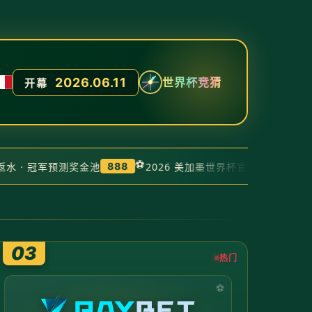
马上联系
竞技宝官网
法引发热议