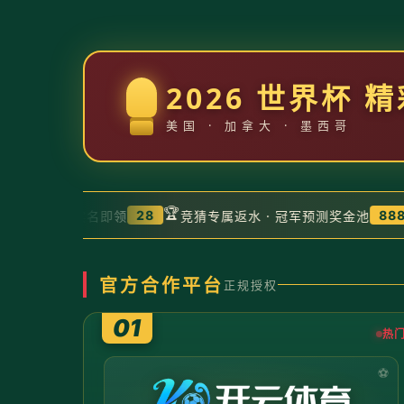
Skip
to
content
律师玩家