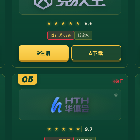
87607760.jpg