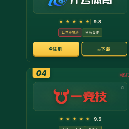
2025-10-18 06:26:00
/asset/images/176076