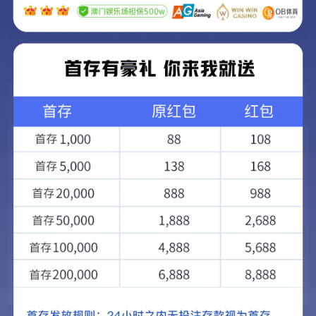
桥牌是一种策略性极强的牌类游戏，起源于19世纪的英国，凭
借其深邃的技巧和丰富的策略，迅速风靡全球。无论是老牌玩
家还是新手，桥牌都能够带给人们无尽的乐趣和挑战。在这次
国际桥牌精英邀请赛中，选手们将展现出他们对这项传统游戏
的热爱和追求。
青岛的独特魅力
青岛以其美丽的海滨风光和浓厚的文化底蕴而闻名，成为举办
国际赛事的理想地点。此次邀请赛将在青岛的多个著名场馆举
行，选手和观众不仅能享受高水平的比赛，还能体验到青岛独
特的美食和热情的当地文化。在欣赏桥牌对决的同时，大家也
能欣赏到这座城市的迷人风景。