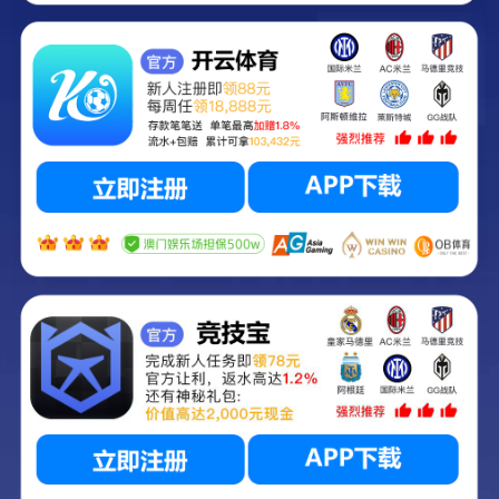
2025-11-13 00:58:33
/asset/images/17629955136820.pn
2025年国际桥牌精英邀请赛即将在美丽的青岛拉开帷幕。这场
盛大的赛事将汇聚来自世界各地的桥牌顶尖选手，展示他们的
高超技艺和竞技精神。作为桥牌界的一次重要盛会，比赛的精
彩程度和观赏性都将让每一位观众赞叹不已。
桥牌的魅力与历史