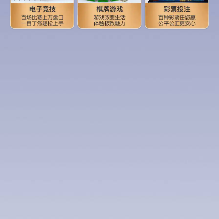
Share
上一篇
下一篇