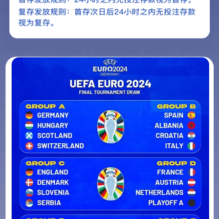
赛事安排与精彩活动
2025年国际桥牌精英邀请赛将包括多个比赛阶段，选手们将在
激烈的竞争中争夺荣誉。此外，赛事期间还将安排丰富的活
动，包括桥牌讲座、交流会等，让参赛者和观众能够近距离接
触这项运动。无论你是桥牌爱好者还是初次接触者，这里都将
是一个学习与交流的平台。