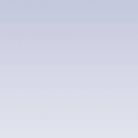
Leave A Reply
Your email address will not be published.
Required fields
are marked
*
Comment
*