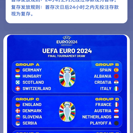
在最近的Dota2赛事中，VP战队展现了其强大的实力。无论是
面对强敌还是逆境，他们总能保持冷静，运用多种战术进行应
对。特别是在关键时刻，VP战队的核心选手总能发挥出色，帮
助团队逆转局势，赢得比赛。
战术分析：VP战队的成功秘
诀
VP战队的成功离不开其独特的战术思维。他们擅长运用灵活的
英雄选择和团队配合来掌控比赛节奏。此外，VP战队在视野控
制和资源分配方面也表现得尤为出色，能够有效地限制对手的
发挥。
未来展望：VP战队的挑战与
机遇
随着Dota2电竞环境的不断变化，VP战队面临着新的挑战。各