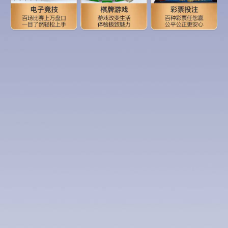
VP战队在Dota2电竞赛事中的表现无疑是令人瞩目的。他们凭
借出色的技术和战术，在全球范围内赢得了无数粉丝的支持。
未来，我们期待VP战队在更多的赛事中继续创造辉煌。
Share