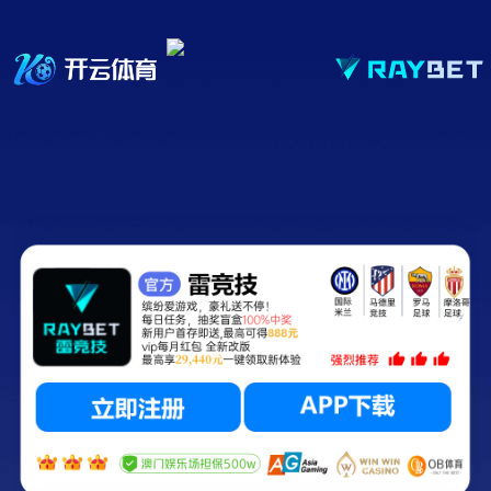
Skip
to
content
VP战队在Dota2赛事中的精彩
表现与策略分析
公司首页
VP战队在Dota2赛事中的精彩表现与策略分析