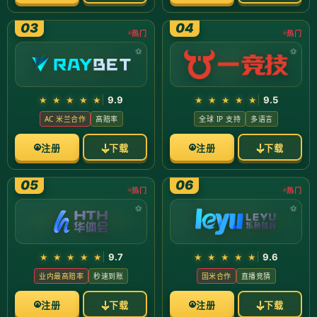
2026-01-01 00:07:00
/asset/images/17672260208520.jpg
LPL外战历史新低，越南队首
次胜利
在近期的LPL比赛中，令人震惊的是中国战队在与越南队的对决
中首次在BO3赛制中落败。这一结果不仅让LPL战队的粉丝感到
失望，也在国际电竞圈内引起了广泛的讨论。这场比赛的失利