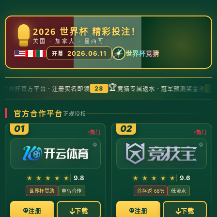
Skip
to
content
LPL在国际赛场遭遇越南队首
败，NIP凭对手失误逆袭获胜
公司首页
LPL在国际赛场遭遇越南队首败，NIP凭对手失误逆袭获胜