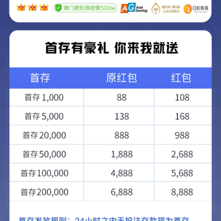
回顾过去，中国电竞战队曾面临诸多挑战，甚至一度被认为没
有竞争力。然而，随着技术的进步和战队的不断努力，他们逐
渐崭露头角。这一切都是从无数次的训练和比赛中磨练出来
的。
团队合作的力量
中国战队能够在2025电竞世界杯上获得世界冠军，离不开团队
成员之间的紧密合作。每个选手在比赛中都发挥着自己的特
长，团队的默契配合是他们成功的关键。