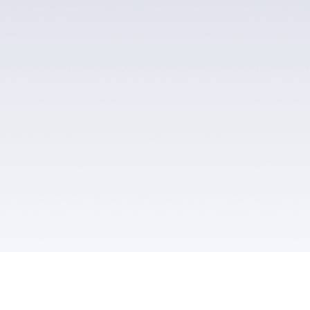
Save my name, email, and website in this browser for
the next time I comment.
订阅以获取最新的新闻资讯