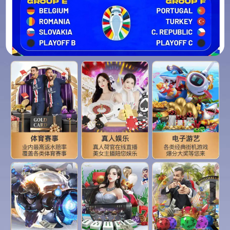
电竞文化的崛起
随着中国战队的成功，电竞文化也在不断壮大。越来越多的年
轻人开始关注电竞，不仅是为了娱乐，更是为了追求梦想。电
竞赛事吸引了大量观众，成为一种新的文化现象。
未来的展望
2025电竞世界杯的胜利只是开始，中国战队将继续努力，争取
在今后的比赛中再创佳绩。电竞行业的发展潜力巨大，未来的
路上，我们期待见证更多传奇的诞生。