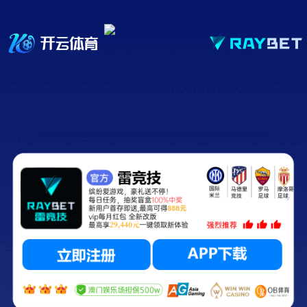
Skip
to
content
亚运电竞预选赛赛程公布 LOL
资格赛即将开启
公司首页
亚运电竞预选赛赛程公布 LOL资格赛即将开启