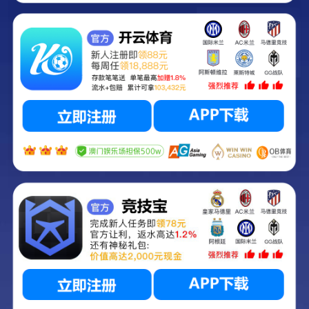
2026-06-18 08:37:48
/asset/images/17817718687160.jpg