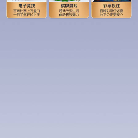
总结
风暴英雄的平衡性补丁是游戏持续发展的重要一步。通过对英
雄的调整，开发团队希望能够为玩家提供更加公平和富有挑战
性的游戏体验。无论是老玩家还是新玩家，都应当关注这些变
化，把握机会，提升自己的游戏水平。在未来的游戏中，谁能
率先适应这些变化，谁就能在风暴英雄的战场上立于不败之
地。