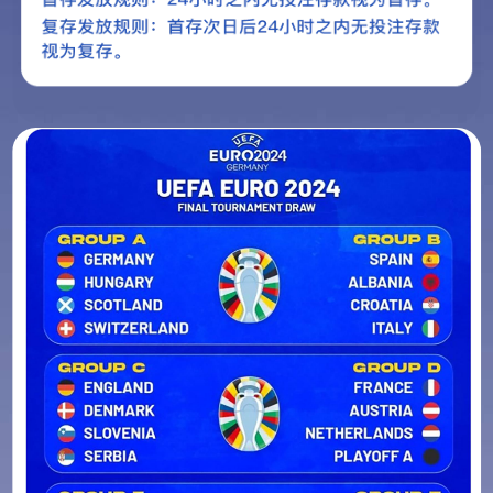
乌尔禾影视城的魅力
乌尔禾影视城以其独特的地理位置和丰富的影视资源，成为风
筝邀请赛的理想举办地。这里的自然风光与人文景观相得益
彰，为赛事增添了不少色彩。游客们在欣赏比赛的同时，也能
领略到影视城的魅力，体验到不同的文化氛围。