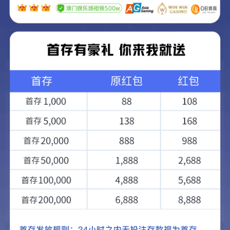
文化内涵。此次全国风筝邀请赛不仅是竞技的舞台，更是风筝
文化的展示平台。在这里，参赛者们将用风筝讲述故事，传递
情感，展示创意，吸引了无数游客前来观赏。
赛事活动的丰富多彩
本次风筝邀请赛包括多个项目，参赛者们将进行技巧表演、风
筝放飞比赛等多种形式的竞技。除了比赛，主办方还精心安排
了风筝制作工坊、风筝文化讲座等活动，让观众不仅能看到精
彩的比赛，还能亲身体验风筝制作的乐趣。