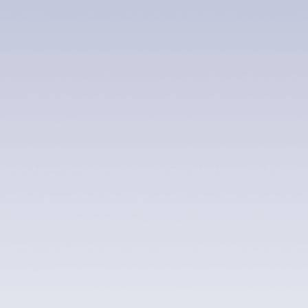
上一篇
下一篇
Leave A Reply
Your email address will not be published.
Required fields
are marked
*
Comment
*