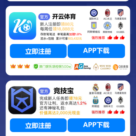
2026-07-05 11:09:00
/asset/images/17832497408880.pn
2026年全国风筝邀请赛于克拉玛依市乌尔禾影视城正式开幕。
这一赛事吸引了全国各地的风筝爱好者，参赛者们将展示他们
的风筝技巧与创意。乌尔禾影视城作为赛事举办地，不仅提供
了壮丽的自然风光，还为参赛者和观众们创造了一个独特的文
化体验。
风筝文化的传承与发展
风筝作为中国传统文化的重要组成部分，承载着丰富的历史和